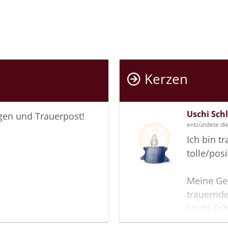
Kerzen
Uschi Sch
igen und Trauerpost!
entzündete di
Ich bin t
tolle/pos
Meine Ge
trauernde
Uschi Sch