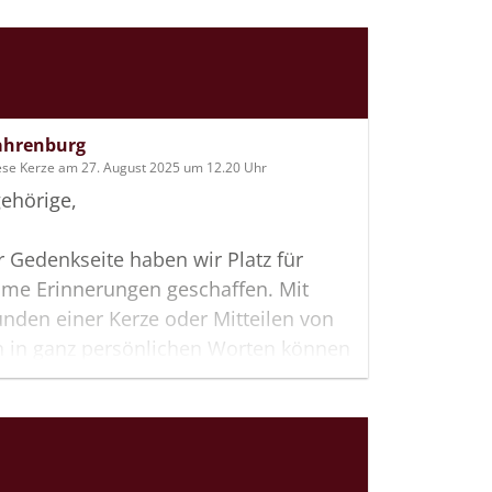
ahrenburg
ese Kerze am 27. August 2025 um 12.20 Uhr
ehörige,
r Gedenkseite haben wir Platz für
me Erinnerungen geschaffen. Mit
den einer Kerze oder Mitteilen von
 in ganz persönlichen Worten können
e, Freunde oder Bekannte an Ihre
storbene gedenken.
t für die kommende Zeit