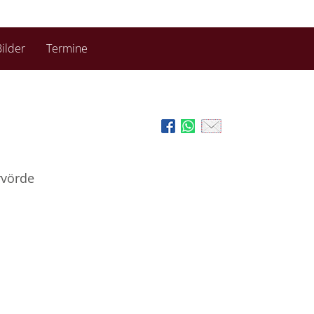
ilder
Termine
rvörde