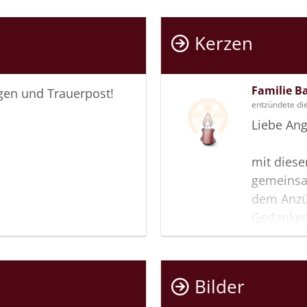
Kerzen
Familie B
igen und Trauerpost!
entzündete di
Liebe Ang
mit diese
gemeinsa
dem Anzün
Gedanken
Verwandt
liebe Ver
Bilder
Viel Kraf