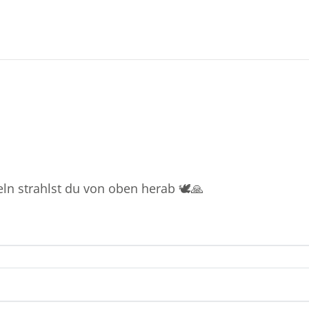
ln strahlst du von oben herab 🕊️🙏