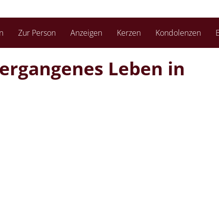
n
Zur Person
Anzeigen
Kerzen
Kondolenzen
B
vergangenes Leben in