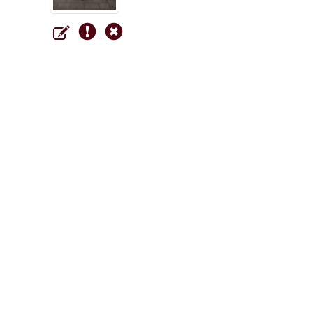
Zentrum für Leben und
Abschied GmbH
Bahrenburg
Bestattungshaus
Zur Reege 9
27404
Zeven
Tel.
04281 - 22 72
E-Mail
info@bahrenburg-bestattungen.de