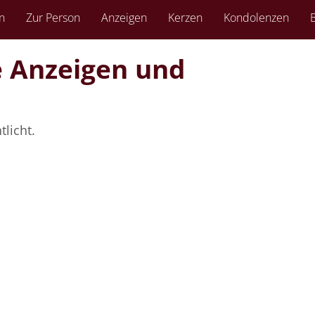
n
Zur Person
Anzeigen
Kerzen
Kondolenzen
B
ie Anzeigen und
licht.